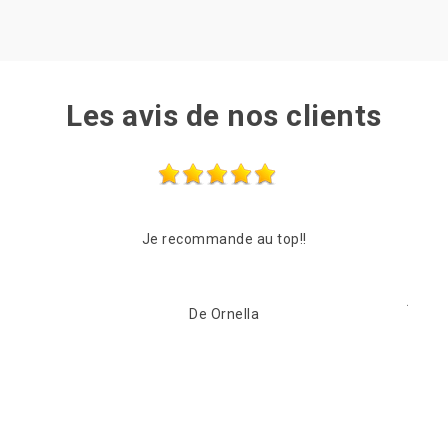
Les avis de nos clients
Suite à mon appel l’entreprise a intervenue dans les
jours à venir (2jours) Grosse fuite au niveau du faîtage
Changement de faîtage ,plus aucunes fuites
Entreprise très sérieuse et compétente je