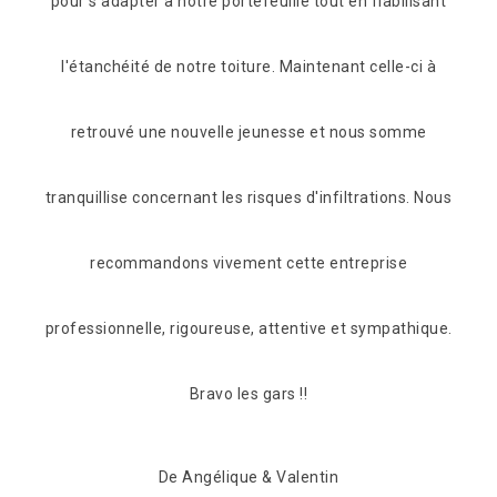
lisant
De Juan
ci à
mme
s. Nous
hique.