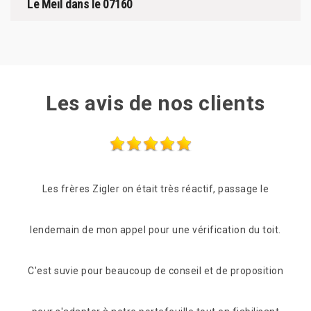
Le Meil dans le 07160
Les avis de nos clients
e le
Compétence et rapidité (lendemain de mon appel) et
Prof
 toit.
en plus gentillesse et conseils mérite bien ses 5
êtr
sition
étoiles Merci