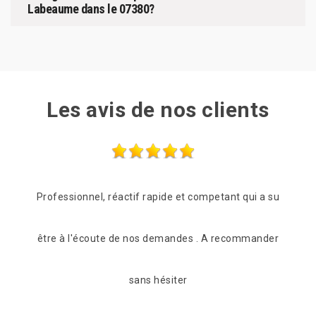
Labeaume dans le 07380?
Les avis de nos clients
 a su
Entreprise très sérieuse Très rapide et à l’écoute Très
Quan
nder
compétente Je recommande fortement
pour
après
De Myriam