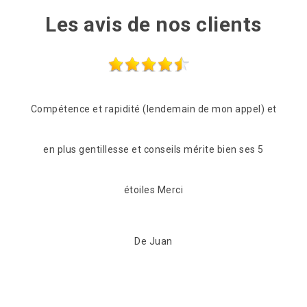
Les avis de nos clients
l) et
Les frères Zigler on était très réactif, passage le
s 5
lendemain de mon appel pour une vérification du toit.
C'est suvie pour beaucoup de conseil et de proposition
pour s'adapter à notre portefeuille tout en fiabilisant
l'étanchéité de notre toiture. Maintenant celle-ci à