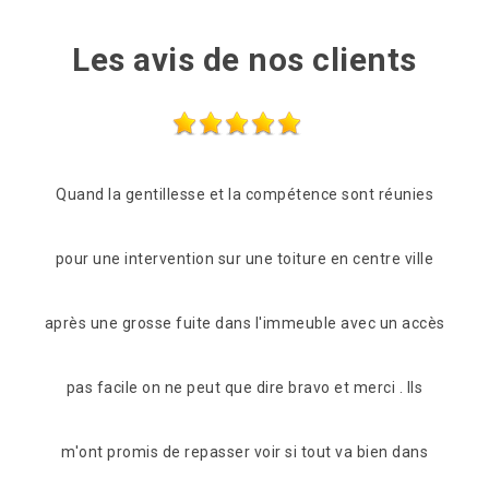
Les avis de nos clients
unies
Entreprise très sérieuse Très rapide et à l’écoute Très
De
ville
compétente Je recommande fortement
réa
n accès
De Myriam
 Ils
 dans