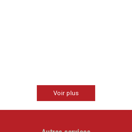
tranqu
profe
Voir plus
Autres services