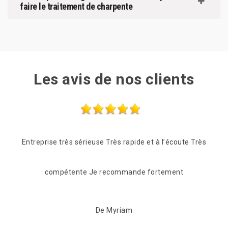
faire le traitement de charpente
Les avis de nos clients
e Très
Les frères Zigler on était très réactif, passage le
Quan
lendemain de mon appel pour une vérification du toit.
pour
C'est suvie pour beaucoup de conseil et de proposition
après