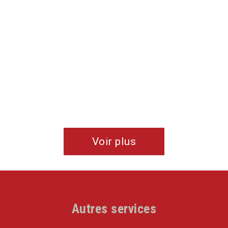
profe
Voir plus
Autres services