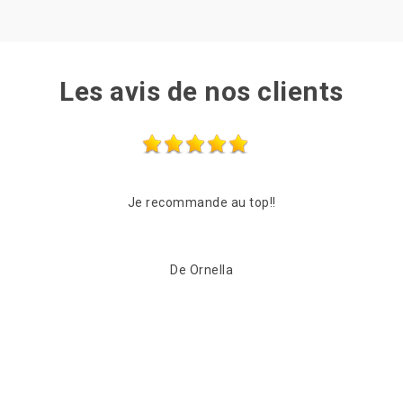
Les avis de nos clients
Entreprise très sérieuse Très rapide et à l’écoute Très
Suit
compétente Je recommande fortement
jours 
De Myriam