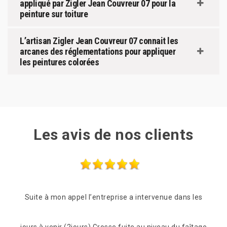
appliqué par Zigler Jean Couvreur 07 pour la
peinture sur toiture
L’artisan Zigler Jean Couvreur 07 connait les
arcanes des réglementations pour appliquer
les peintures colorées
Les avis de nos clients
l) et
Suite à mon appel l’entreprise a intervenue dans les
Des
s 5
jours à venir (2jours) Grosse fuite au niveau du faîtage
réac