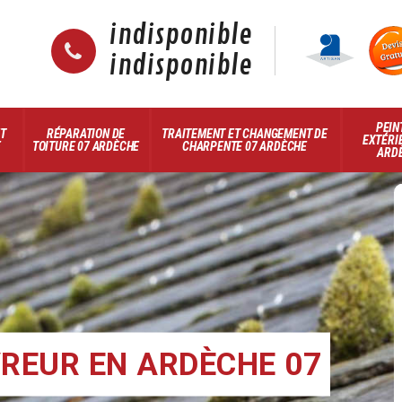
indisponible
indisponible
PEIN
ET
RÉPARATION DE
TRAITEMENT ET CHANGEMENT DE
EXTÉRI
E
TOITURE 07 ARDÈCHE
CHARPENTE 07 ARDÈCHE
ARD
REUR EN ARDÈCHE 07