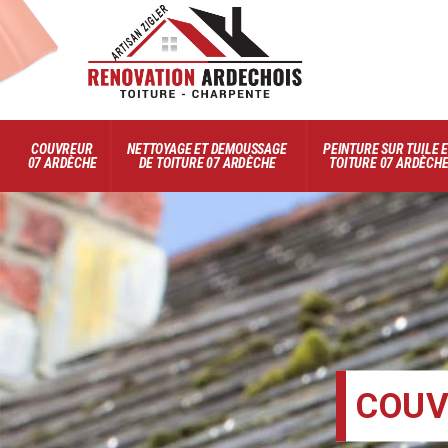
COUVREUR
NETTOYAGE ET DEMOUSSAGE
PEINTURE SUR TUILE 
07 ARDÈCHE
DE TOITURE 07 ARDÈCHE
TOITURE 07 ARDÈCH
COUV