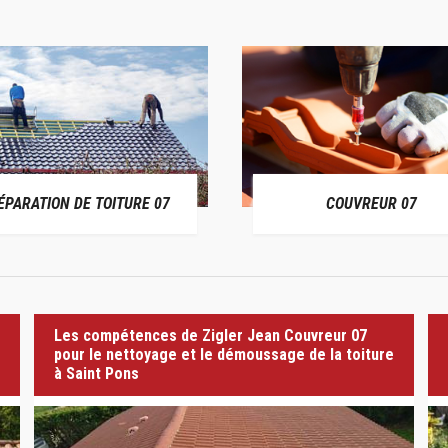
ÉPARATION DE TOITURE 07
COUVREUR 07
Les compétences de Zigler Jean Couvreur 07
pour le nettoyage et le démoussage de la toiture
à Saint Pons