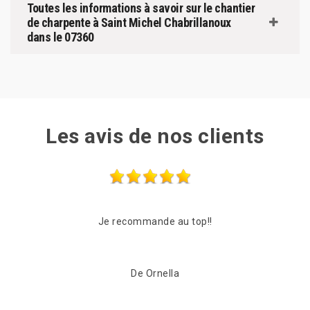
Toutes les informations à savoir sur le chantier
de charpente à Saint Michel Chabrillanoux
dans le 07360
Les avis de nos clients
Les frères Zigler on était très réactif, passage le
Comp
lendemain de mon appel pour une vérification du toit.
en
C'est suvie pour beaucoup de conseil et de proposition