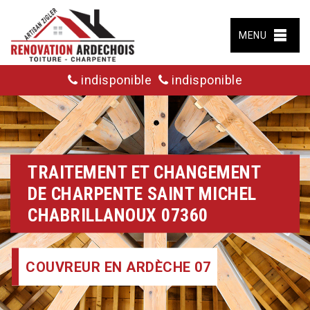
MENU
indisponible
indisponible
TRAITEMENT ET CHANGEMENT
DE CHARPENTE SAINT MICHEL
CHABRILLANOUX 07360
COUVREUR EN ARDÈCHE 07
COUVREUR EN ARDÈCHE 07