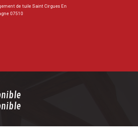
ement de tuile Saint Cirgues En
agne 07510
onible
onible