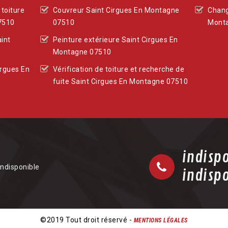
toiture
Couvreur Saint Cirgues En Montagne
Chang
7510
07510
Mont
aint
Peinture extérieure Saint Cirgues En
Montagne 07510
irgues En
Vérification de toiture et recherche de
fuite Saint Cirgues En Montagne 07510
indisp
indisponible
indisp
©2019 Tout droit réservé -
MENTIONS LÉGALES