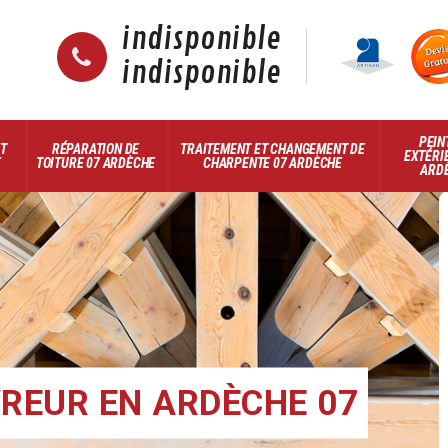
indisponible
indisponible
PEIN
ET
RÉPARATION DE
TRAITEMENT ET CHANGEMENT DE
EXTÉRI
E
TOITURE 07 ARDÈCHE
CHARPENTE 07 ARDÈCHE
ARD
REUR EN ARDÈCHE 07