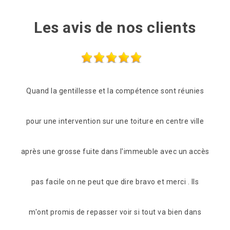
Les avis de nos clients
unies
Entreprise très sérieuse Très rapide et à l’écoute Très
Suit
ville
compétente Je recommande fortement
jours 
 accès
De Myriam
 Ils
dans