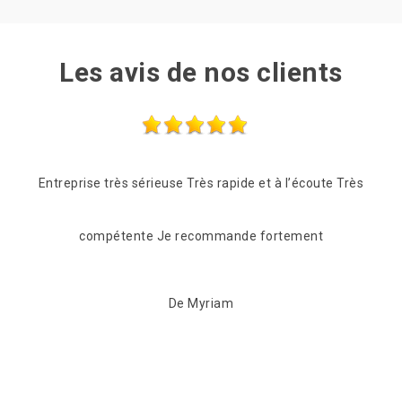
Les avis de nos clients
e Très
Professionnel, réactif rapide et competant qui a su
Quan
être à l'écoute de nos demandes . A recommander
pour
sans hésiter
après
pas
De Anita
m'o