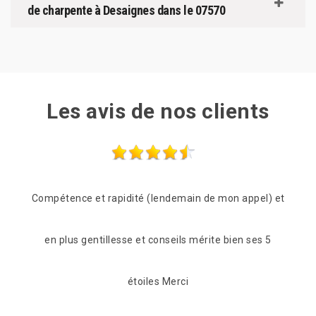
de charpente à Desaignes dans le 07570
Les avis de nos clients
l) et
Je recommande au top!!
Des
s 5
réac
De Ornella