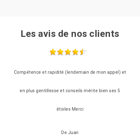
Les avis de nos clients
el) et
Je recommande au top!!
Entre
s 5
De Ornella