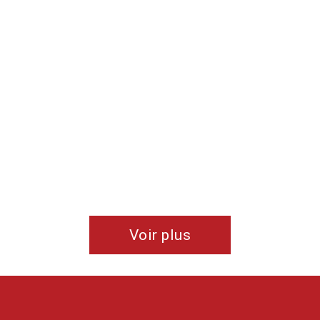
vente au crédit de cette entreprise .
De SL
Voir plus