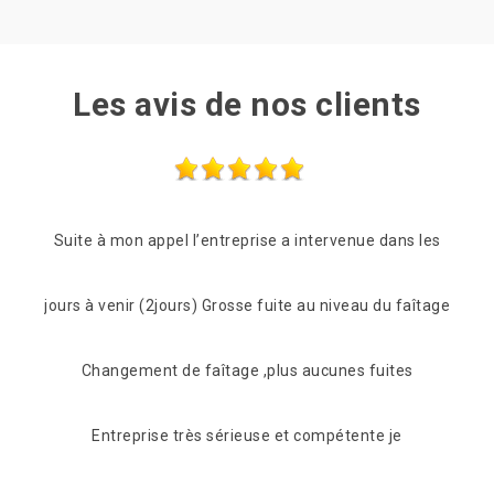
Les avis de nos clients
s les
Compétence et rapidité (lendemain de mon appel) et
Des
faîtage
en plus gentillesse et conseils mérite bien ses 5
réac
s
étoiles Merci
De Juan