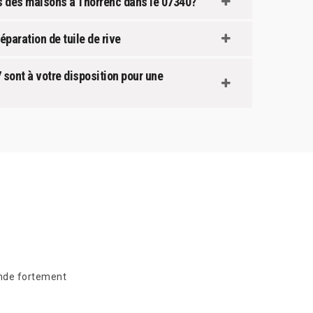
its des maisons à Thorrenc dans le 07340?
éparation de tuile de rive
 sont à votre disposition pour une
ande fortement
Suite à mo