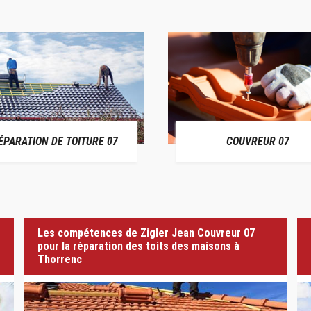
ÉPARATION DE TOITURE 07
COUVREUR 07
Les compétences de Zigler Jean Couvreur 07
pour la réparation des toits des maisons à
Thorrenc