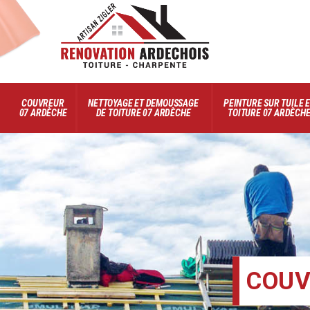
COUVREUR
NETTOYAGE ET DEMOUSSAGE
PEINTURE SUR TUILE 
07 ARDÈCHE
DE TOITURE 07 ARDÈCHE
TOITURE 07 ARDÈCH
COUV