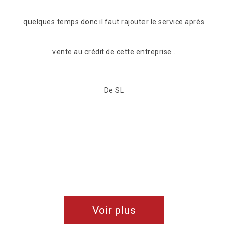
ce après
retrouvé une nouvelle jeunesse et nous somme
tranquillise concernant les risques d'infiltrations. Nous
recommandons vivement cette entreprise
professionnelle, rigoureuse, attentive et sympathique.
Bravo les gars !!
De Angélique & Valentin
Voir plus