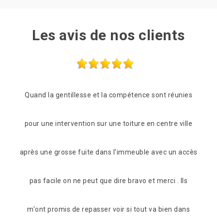
Les avis de nos clients
réunies
Les frères Zigler on était très réactif, passage le
Pr
e ville
lendemain de mon appel pour une vérification du toit.
ê
un accès
C'est suvie pour beaucoup de conseil et de proposition
 . Ils
pour s'adapter à notre portefeuille tout en fiabilisant
n dans
l'étanchéité de notre toiture. Maintenant celle-ci à