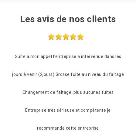
Les avis de nos clients
s les
Compétence et rapidité (lendemain de mon appel) et
Prof
faîtage
en plus gentillesse et conseils mérite bien ses 5
êtr
s
étoiles Merci
De Juan