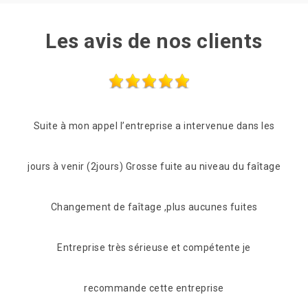
Les avis de nos clients
s les
Entreprise très sérieuse Très rapide et à l’écoute Très
Quan
faîtage
compétente Je recommande fortement
pour
s
après
De Myriam
pas
m'o