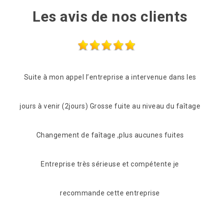
Les avis de nos clients
s les
Entreprise très sérieuse Très rapide et à l’écoute Très
Prof
faîtage
compétente Je recommande fortement
êtr
s
De Myriam