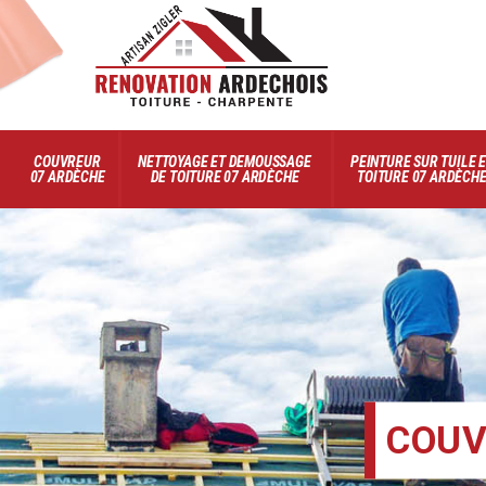
COUVREUR
NETTOYAGE ET DEMOUSSAGE
PEINTURE SUR TUILE 
07 ARDÈCHE
DE TOITURE 07 ARDÈCHE
TOITURE 07 ARDÈCH
COUV