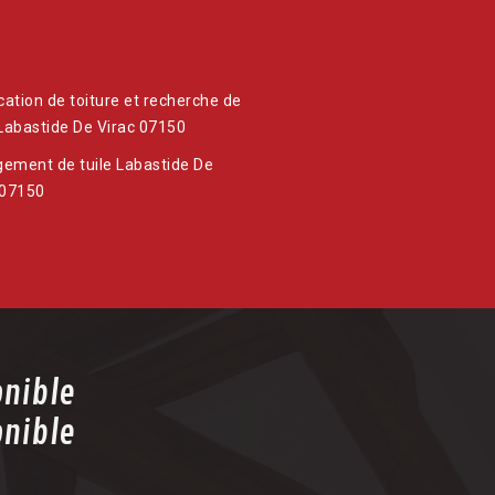
ication de toiture et recherche de
 Labastide De Virac 07150
ement de tuile Labastide De
 07150
onible
onible