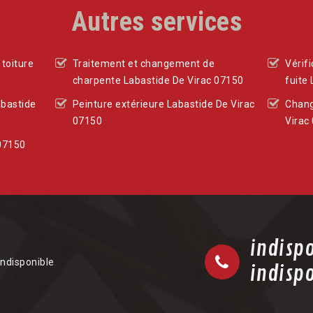
Autres services
toiture
Traitement et changement de
Vérif
charpente Labastide De Virac 07150
fuite
abastide
Peinture extérieure Labastide De Virac
Chang
07150
Virac
 07150
indisp
indisponible
indisp