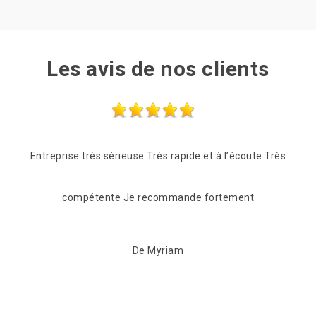
Les avis de nos clients
te Très
Des professionnels très sympathiques, sérieux et
Pro
réactifs. Ils se sont venus très rapidement pour me
êtr
faire un devis.
De angelique