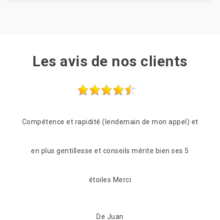
Les avis de nos clients
l) et
Je recommande au top!!
Suit
s 5
jours 
De Ornella