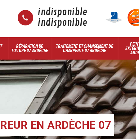
indisponible
indisponible
PEIN
ET
RÉPARATION DE
TRAITEMENT ET CHANGEMENT DE
EXTÉRI
E
TOITURE 07 ARDÈCHE
CHARPENTE 07 ARDÈCHE
ARD
REUR EN ARDÈCHE 07