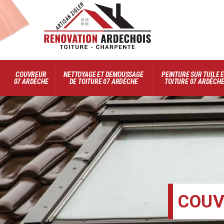
COUVREUR
NETTOYAGE ET DEMOUSSAGE
PEINTURE SUR TUILE 
07 ARDÈCHE
DE TOITURE 07 ARDÈCHE
TOITURE 07 ARDÈCH
COUV