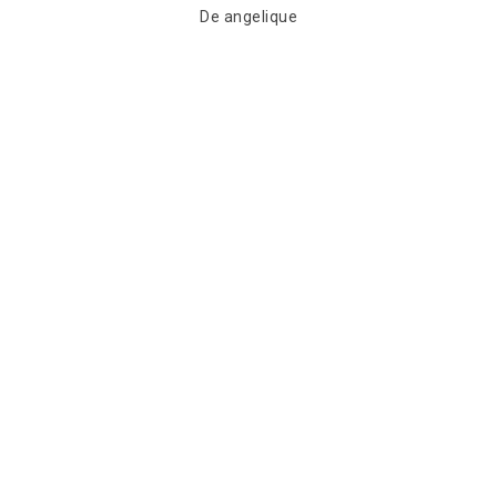
recommande cette entreprise
De JM