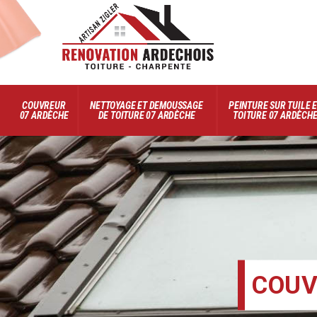
COUVREUR
NETTOYAGE ET DEMOUSSAGE
PEINTURE SUR TUILE 
07 ARDÈCHE
DE TOITURE 07 ARDÈCHE
TOITURE 07 ARDÈCH
COUV