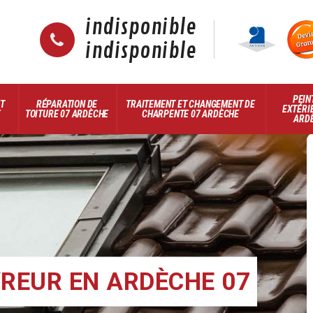
indisponible
indisponible
PEIN
ET
RÉPARATION DE
TRAITEMENT ET CHANGEMENT DE
EXTÉRI
E
TOITURE 07 ARDÈCHE
CHARPENTE 07 ARDÈCHE
ARD
REUR EN ARDÈCHE 07