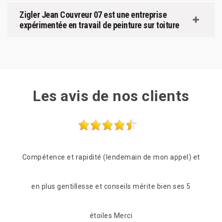
Zigler Jean Couvreur 07 est une entreprise
expérimentée en travail de peinture sur toiture
Les avis de nos clients
el) et
Les frères Zigler on était très réactif, passage le
De
es 5
lendemain de mon appel pour une vérification du toit.
réa
C'est suvie pour beaucoup de conseil et de proposition