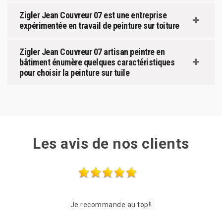
Zigler Jean Couvreur 07 est une entreprise
expérimentée en travail de peinture sur toiture
Zigler Jean Couvreur 07 artisan peintre en
bâtiment énumère quelques caractéristiques
pour choisir la peinture sur tuile
Les avis de nos clients
Entreprise très sérieuse Très rapide et à l’écoute Très
Comp