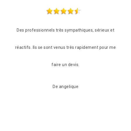
rès sympathiques, sérieux et
Compétence et rapidité (lendemai
 venus très rapidement pour me
en plus gentillesse et conseils 
re un devis.
étoiles Merci
 angelique
De Juan