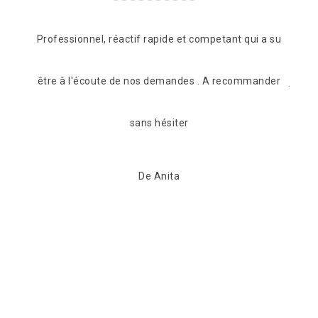
 a su
Suite à mon appel l’entreprise a intervenue dans les
ander
jours à venir (2jours) Grosse fuite au niveau du faîtage
Changement de faîtage ,plus aucunes fuites
Entreprise très sérieuse et compétente je
recommande cette entreprise
De JM