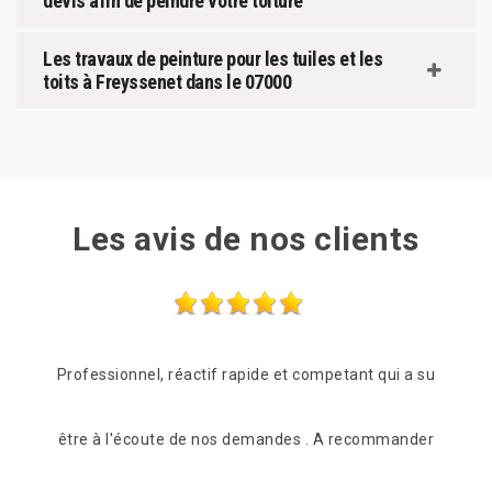
devis afin de peindre votre toiture
Les travaux de peinture pour les tuiles et les
toits à Freyssenet dans le 07000
Les avis de nos clients
 a su
Entreprise très sérieuse Très rapide et à l’écoute Très
Le
ander
compétente Je recommande fortement
lende