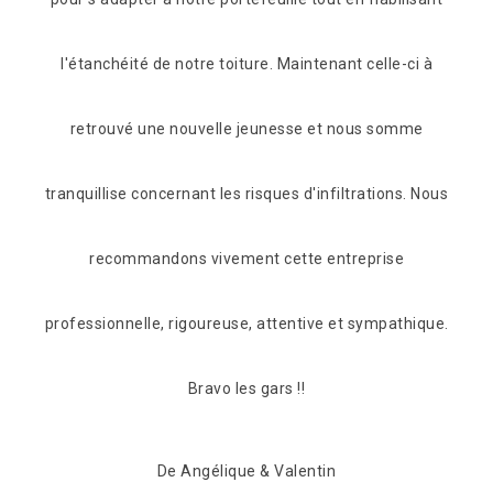
-ci à
m'ont promis de repasser voir si tout va bien dans
omme
quelques temps donc il faut rajouter le service après
ns. Nous
vente au crédit de cette entreprise .
e
De SL
thique.