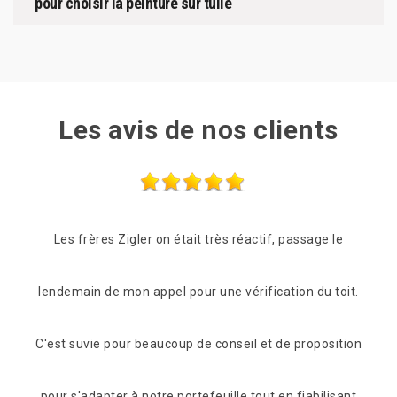
pour choisir la peinture sur tuile
Les avis de nos clients
e le
Quand la gentillesse et la compétence sont réunies
Entr
u toit.
pour une intervention sur une toiture en centre ville
osition
après une grosse fuite dans l'immeuble avec un accès
ilisant
pas facile on ne peut que dire bravo et merci . Ils