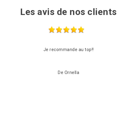
Les avis de nos clients
Entreprise très sérieuse Très rapide et à l’écoute Très
Co
compétente Je recommande fortement
De Myriam