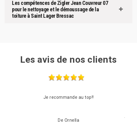
Les compétences de Zigler Jean Couvreur 07
pour le nettoyage et le démoussage de la
toiture à Saint Lager Bressac
Les avis de nos clients
Suite à mon appel l’entreprise a intervenue dans les
Entre
jours à venir (2jours) Grosse fuite au niveau du faîtage
Changement de faîtage ,plus aucunes fuites