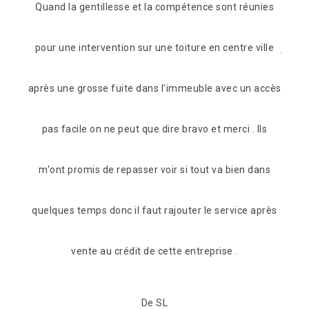
unies
Suite à mon appel l’entreprise a intervenue dans les
Prof
ville
jours à venir (2jours) Grosse fuite au niveau du faîtage
êtr
 accès
Changement de faîtage ,plus aucunes fuites
 Ils
Entreprise très sérieuse et compétente je
dans
recommande cette entreprise
 après
De JM