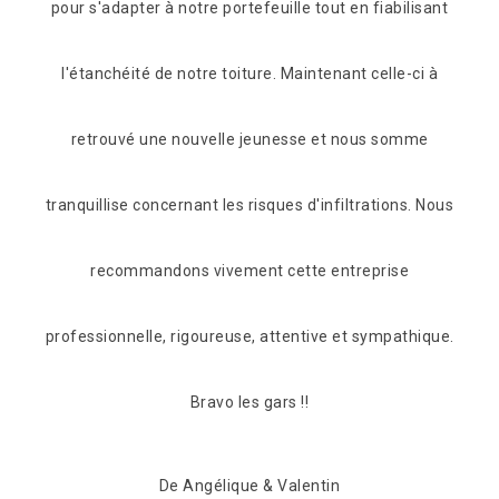
lisant
Entreprise très sérieuse et compétente je
ci à
recommande cette entreprise
mme
De JM
s. Nous
hique.