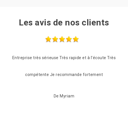
Les avis de nos clients
e Très
Les frères Zigler on était très réactif, passage le
lendemain de mon appel pour une vérification du toit.
C'est suvie pour beaucoup de conseil et de proposition
pour s'adapter à notre portefeuille tout en fiabilisant
l'étanchéité de notre toiture. Maintenant celle-ci à