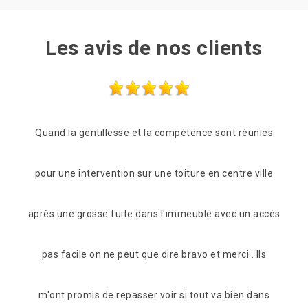
Les avis de nos clients
unies
Les frères Zigler on était très réactif, passage le
Prof
ville
lendemain de mon appel pour une vérification du toit.
êtr
 accès
C'est suvie pour beaucoup de conseil et de proposition
 Ils
pour s'adapter à notre portefeuille tout en fiabilisant
dans
l'étanchéité de notre toiture. Maintenant celle-ci à