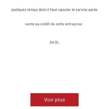
 après
retrouvé une nouvelle jeunesse et nous somme
tranquillise concernant les risques d'infiltrations. Nous
recommandons vivement cette entreprise
professionnelle, rigoureuse, attentive et sympathique.
Bravo les gars !!
De Angélique & Valentin
Voir plus