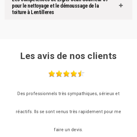
pour le nettoyage et le démoussage de la
toiture à Lentilleres
Les avis de nos clients
ux et
Je recommande au top!!
Le
our me
lend
De Ornella
C'es