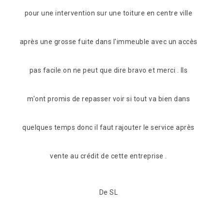
r une toiture en centre ville
en plus gentillesse et conseils mé
ans l'immeuble avec un accès
étoiles Merci
ue dire bravo et merci . Ils
De Juan
r voir si tout va bien dans
aut rajouter le service après
de cette entreprise .
De SL