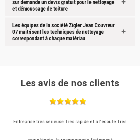
sur demande un devis gratuit pour le nettoyage
et démoussage de toiture
Les équipes de la société Zigler Jean Couvreur
07 maitrisent les techniques de nettoyage
correspondant à chaque matériau
Les avis de nos clients
te Très
Les frères Zigler on était très réactif, passage le
Qua
lendemain de mon appel pour une vérification du toit.
pou