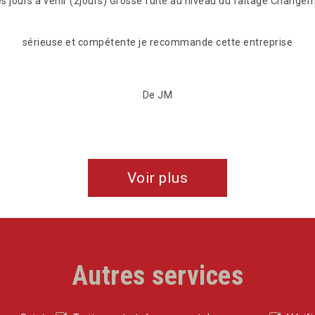
es jours à venir (2jours) Grosse fuite au niveau du faîtage Changem
sérieuse et compétente je recommande cette entreprise
De JM
Voir plus
Autres services