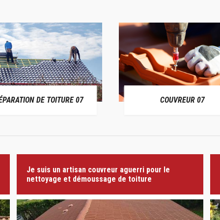
ÉPARATION DE TOITURE 07
COUVREUR 07
Je suis un artisan couvreur aguerri pour le
nettoyage et démoussage de toiture