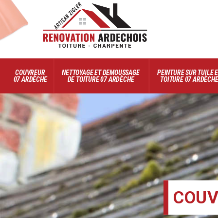
COUVREUR
NETTOYAGE ET DEMOUSSAGE
PEINTURE SUR TUILE 
07 ARDÈCHE
DE TOITURE 07 ARDÈCHE
TOITURE 07 ARDÈCH
COUV