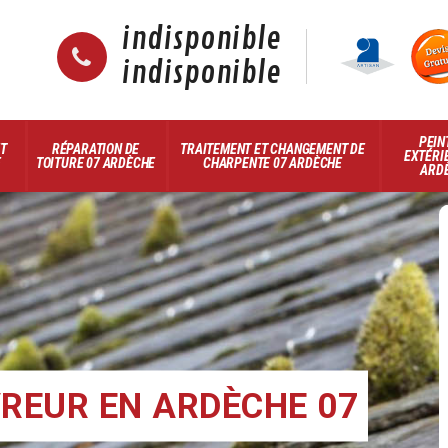
indisponible
indisponible
PEIN
ET
RÉPARATION DE
TRAITEMENT ET CHANGEMENT DE
EXTÉRI
E
TOITURE 07 ARDÈCHE
CHARPENTE 07 ARDÈCHE
ARD
REUR EN ARDÈCHE 07