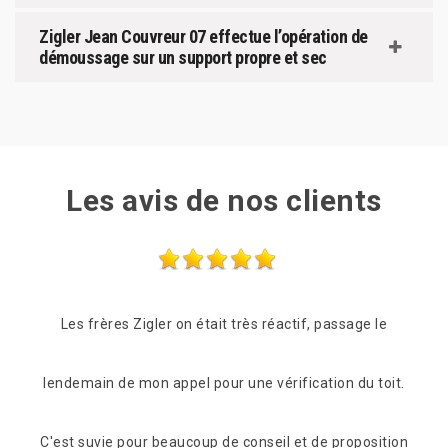
Zigler Jean Couvreur 07 effectue l’opération de
démoussage sur un support propre et sec
Les avis de nos clients
e le
Je recommande au top!!
Suit
 toit.
jours 
De Ornella
sition