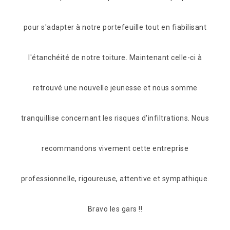
lisant
ci à
mme
s. Nous
hique.