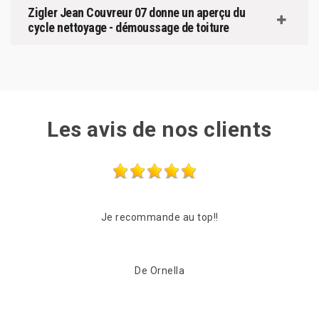
Zigler Jean Couvreur 07 donne un aperçu du
cycle nettoyage - démoussage de toiture
Les avis de nos clients
Les frères Zigler on était très réactif, passage le
Entre
lendemain de mon appel pour une vérification du toit.
C'est suvie pour beaucoup de conseil et de proposition