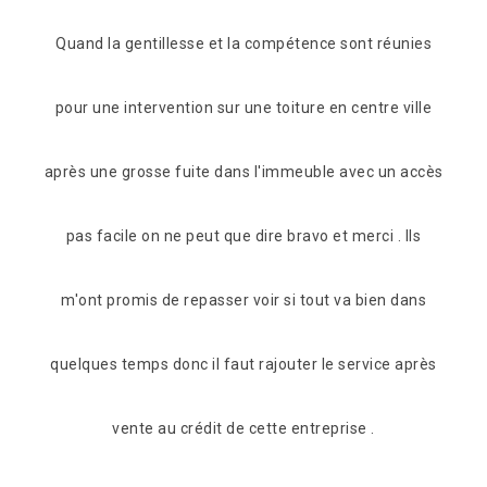
unies
Compétence et rapidité (lendemain de mon appel) et
Prof
ville
en plus gentillesse et conseils mérite bien ses 5
êtr
 accès
étoiles Merci
 Ils
De Juan
dans
 après