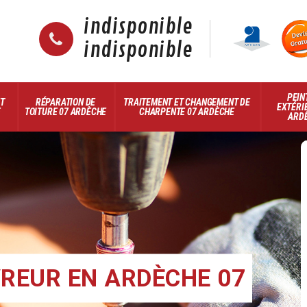
indisponible
indisponible
PEIN
ET
RÉPARATION DE
TRAITEMENT ET CHANGEMENT DE
EXTÉRI
E
TOITURE 07 ARDÈCHE
CHARPENTE 07 ARDÈCHE
ARD
REUR EN ARDÈCHE 07