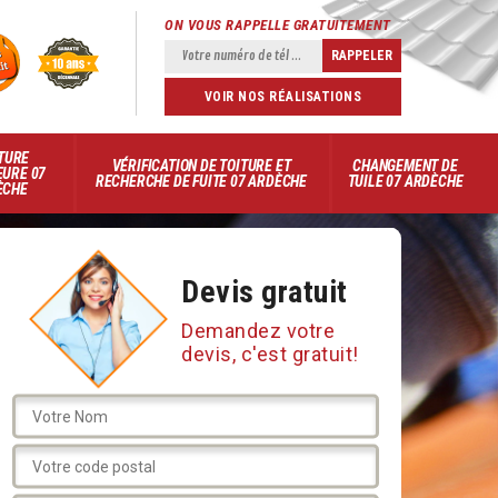
ON VOUS RAPPELLE GRATUITEMENT
VOIR NOS RÉALISATIONS
TURE
VÉRIFICATION DE TOITURE ET
CHANGEMENT DE
EURE 07
RECHERCHE DE FUITE 07 ARDÈCHE
TUILE 07 ARDÈCHE
ÈCHE
Devis gratuit
Demandez votre
devis, c'est gratuit!